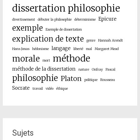
dissertation philosophie
Epicure
divertissement
débuter la philosophie
déterminisme
exemple
Exemple de dissertation
explication de texte
genre
Hannah Arendt
langage
Hans Jonas
hédonisme
liberté
mal
Margaret Mead
méthode
morale
mort
méthode de la dissertation
nature
Onfray
Pascal
philosophie
Platon
politique
Rousseau
Socrate
travail
vidéo
éthique
Sujets