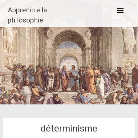
Aller
Apprendre la
au
contenu
philosophie
principal
déterminisme