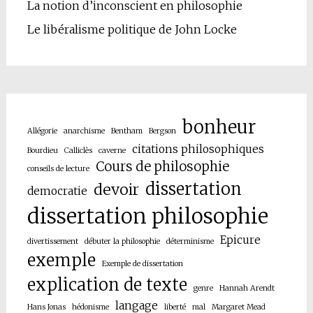
La notion d’inconscient en philosophie
Le libéralisme politique de John Locke
bonheur
Allégorie
anarchisme
Bentham
Bergson
citations philosophiques
Bourdieu
Calliclès
caverne
Cours de philosophie
conseils de lecture
dissertation
devoir
democratie
dissertation philosophie
Epicure
divertissement
débuter la philosophie
déterminisme
exemple
Exemple de dissertation
explication de texte
genre
Hannah Arendt
langage
Hans Jonas
hédonisme
liberté
mal
Margaret Mead