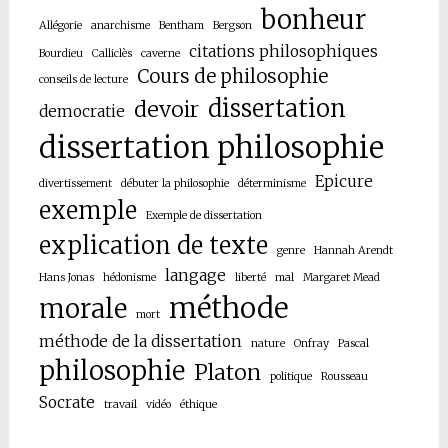
bonheur
Allégorie
anarchisme
Bentham
Bergson
citations philosophiques
Bourdieu
Calliclès
caverne
Cours de philosophie
conseils de lecture
dissertation
devoir
democratie
dissertation philosophie
Epicure
divertissement
débuter la philosophie
déterminisme
exemple
Exemple de dissertation
explication de texte
genre
Hannah Arendt
langage
Hans Jonas
hédonisme
liberté
mal
Margaret Mead
méthode
morale
mort
méthode de la dissertation
nature
Onfray
Pascal
philosophie
Platon
politique
Rousseau
Socrate
travail
vidéo
éthique