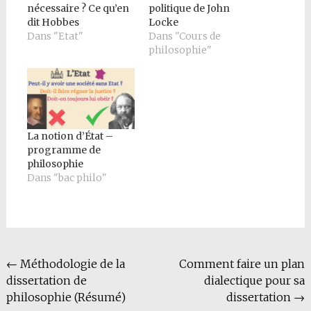
nécessaire ? Ce qu’en
politique de John
dit Hobbes
Locke
Dans "Etat"
Dans "Cours de
philosophie"
La notion d’État –
programme de
philosophie
Dans "bac philo"
Navigation
←
Méthodologie de la
Comment faire un plan
dissertation de
dialectique pour sa
de
philosophie (Résumé)
dissertation
→
l'article