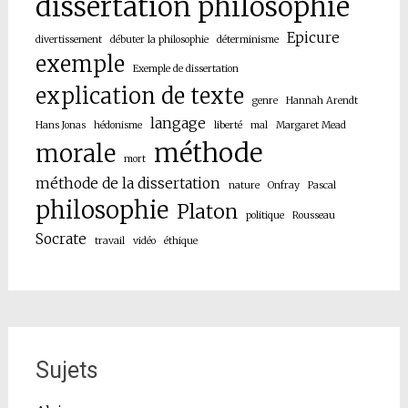
dissertation philosophie
Epicure
divertissement
débuter la philosophie
déterminisme
exemple
Exemple de dissertation
explication de texte
genre
Hannah Arendt
langage
Hans Jonas
hédonisme
liberté
mal
Margaret Mead
méthode
morale
mort
méthode de la dissertation
nature
Onfray
Pascal
philosophie
Platon
politique
Rousseau
Socrate
travail
vidéo
éthique
Sujets