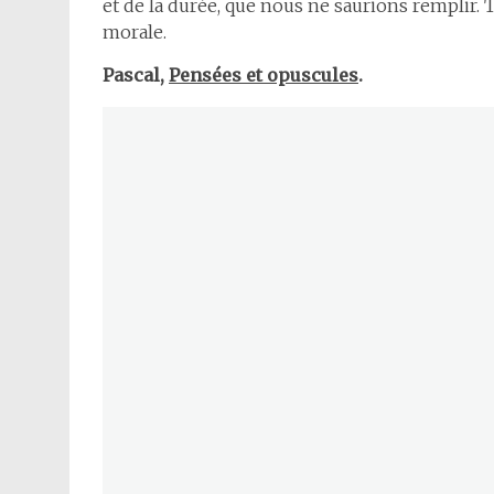
et de la durée, que nous ne saurions remplir. T
morale.
Pascal,
Pensées et opuscules
.