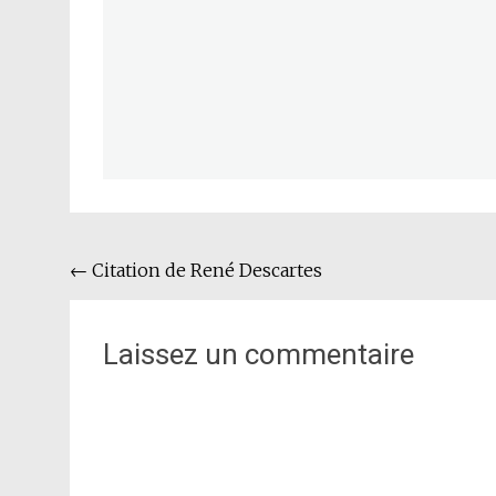
Navigation
←
Citation de René Descartes
de
l'article
Laissez un commentaire