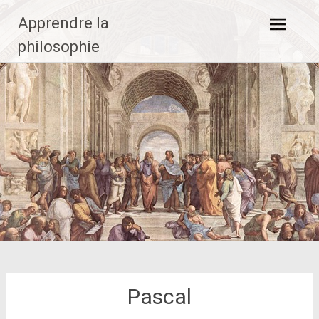
Aller
Apprendre la
au
contenu
philosophie
principal
Pascal