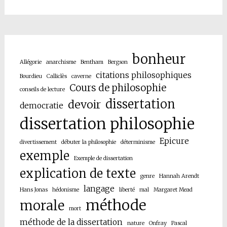
bonheur
Allégorie
anarchisme
Bentham
Bergson
citations philosophiques
Bourdieu
Calliclès
caverne
Cours de philosophie
conseils de lecture
dissertation
devoir
democratie
dissertation philosophie
Epicure
divertissement
débuter la philosophie
déterminisme
exemple
Exemple de dissertation
explication de texte
genre
Hannah Arendt
langage
Hans Jonas
hédonisme
liberté
mal
Margaret Mead
méthode
morale
mort
méthode de la dissertation
nature
Onfray
Pascal