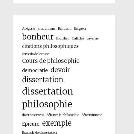
Allégorie
anarchisme
Bentham
Bergson
bonheur
Bourdieu
Calliclès
caverne
citations philosophiques
conseils de lecture
Cours de philosophie
devoir
democratie
dissertation
dissertation
philosophie
divertissement
débuter la philosophie
déterminisme
exemple
Epicure
Exemple de dissertation