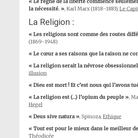
« Le règne de la liberté commence seulement
la nécessité. »
, Karl Marx (1818–1883),
Le Capi
La Religion :
« Les religions sont comme des routes diff
(1869–1948)
« Le cœur a ses raisons que la raison ne co
« La religion serait la névrose obsessionne
illusion
« Dieu est mort ! Et c’est nous qui l’avons tué
« La religion est (…) l’opium du peuple »
, M
Hegel
« Deus sive natura »
, Spinoza,
Ethique
« Tout est pour le mieux dans le meilleur 
Théodicée