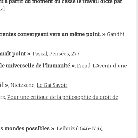
 à partir du moment où cesse le travail dicté par
tal
érentes convergeant vers un même point. »
Gandhi
nnaît point »
, Pascal,
Pensées
, 277
lle universelle de l’humanité »
, Freud,
L’Avenir d’une
 ! »
, Nietzsche,
Le Gai Savoir
arx,
Pour une critique de la philosophie du droit de
des mondes possibles »
, Leibniz (1646-1716),