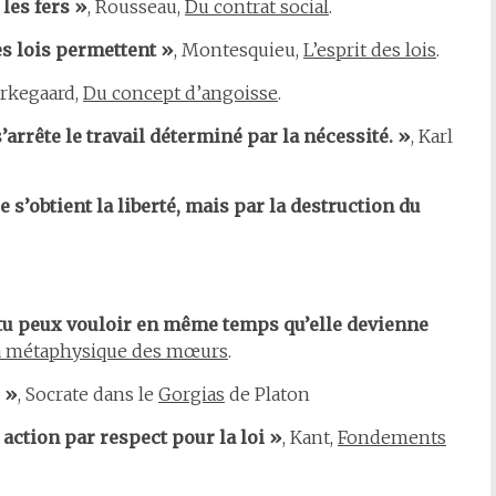
 les fers »
, Rousseau,
Du contrat social
.
les lois permettent »
, Montesquieu,
L’esprit des lois
.
erkegaard,
Du concept d’angoisse
.
arrête le travail déterminé par la nécessité. »
, Karl
e s’obtient la liberté, mais par la destruction du
tu peux vouloir en même temps qu’elle devienne
a métaphysique des mœurs
.
r »
, Socrate dans le
Gorgias
de Platon
 action par respect pour la loi »
, Kant,
Fondements