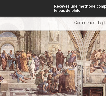
Apprendre la philosophie
Recevez une méthode complè
le bac de philo !
Aller
Commencer la ph
au
contenu
principal