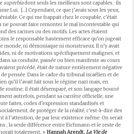
te
superbia
dont seuls les meilleurs sont capables : ils
mme Lui. […] Cependant, ce que j’avais sous les yeux,
éniable. Ce qui me frappait chez le coupable, c’était
 ne pouvait faire remonter le mal incontestable qui
ond des racines ou des motifs. Les actes étaient
ins le responsable hautement efficace qu’on jugeait
t le monde, ni démoniaque ni monstrueux. Il n’y avait
lides, ni de motivations spécifiquement malignes, et
t dans sa conduite, passée ou bien manifeste au cours
’avaient précédé, était de nature entièrement négative
e de pensée. Dans le cadre du tribunal israélien et de
en qu’il l’avait fait sous le régime nazi mais, en
e routine, il était désemparé, et son langage bourré
ment autrefois, pendant sa carrière officielle, une
ute faites, codes d’expression standardisés et
ialement, de protéger de la réalité, c’est-à-dire des
t à l’attention, de par leur existence même. On serait
ons ; la seule différence entre Eichmann et le reste de
gnorait totalement. »
Hannah Arendt,
La Vie de