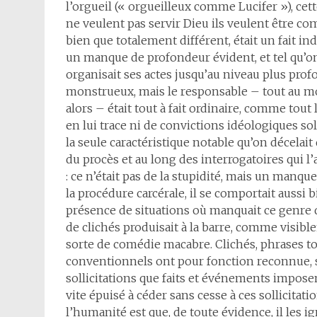
l’orgueil (« orgueilleux comme Lucifer »), cet
ne veulent pas servir Dieu ils veulent être co
bien que totalement différent, était un fait ind
un manque de profondeur évident, et tel qu’on
organisait ses actes jusqu’au niveau plus prof
monstrueux, mais le responsable – tout au mo
alors – était tout à fait ordinaire, comme tou
en lui trace ni de convictions idéologiques so
la seule caractéristique notable qu’on décelai
du procès et au long des interrogatoires qui l
: ce n’était pas de la stupidité, mais un manqu
la procédure carcérale, il se comportait aussi bi
présence de situations où manquait ce genre d
de clichés produisait à la barre, comme visible
sorte de comédie macabre. Clichés, phrases to
conventionnels ont pour fonction reconnue, soc
sollicitations que faits et événements imposen
vite épuisé à céder sans cesse à ces sollicitati
l’humanité est que, de toute évidence, il les i