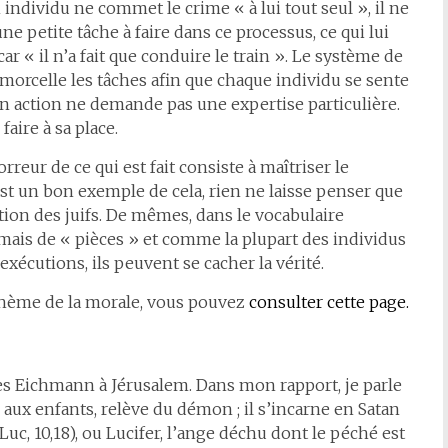
 individu ne commet le crime « à lui tout seul », il ne
une petite tâche à faire dans ce processus, ce qui lui
r « il n’a fait que conduire le train ». Le système de
n morcelle les tâches afin que chaque individu se sente
on action ne demande pas une expertise particulière.
faire à sa place.
rreur de ce qui est fait consiste à maîtriser le
est un bon exemple de cela, rien ne laisse penser que
ation des juifs. De mêmes, dans le vocabulaire
e mais de « pièces » et comme la plupart des individus
exécutions, ils peuvent se cacher la vérité.
thème de la morale, vous pouvez
consulter cette page.
ès Eichmann à Jérusalem. Dans mon rapport, je parle
 aux enfants, relève du démon ; il s’incarne en Satan
uc, 10,18), ou Lucifer, l’ange déchu dont le péché est