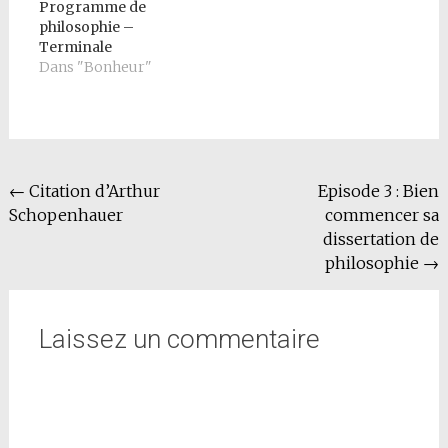
Programme de
philosophie –
Terminale
Dans "Bonheur"
Navigation
←
Citation d’Arthur
Episode 3 : Bien
Schopenhauer
commencer sa
de
dissertation de
l'article
philosophie
→
Laissez un commentaire