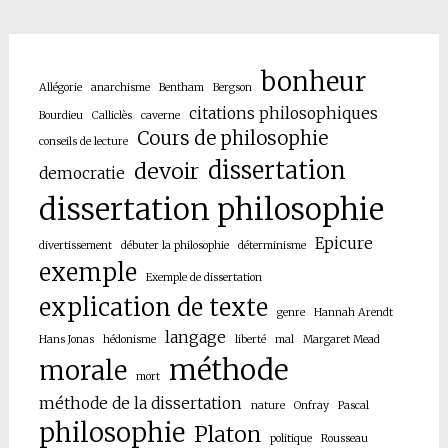
bonheur
Allégorie
anarchisme
Bentham
Bergson
citations philosophiques
Bourdieu
Calliclès
caverne
Cours de philosophie
conseils de lecture
dissertation
devoir
democratie
dissertation philosophie
Epicure
divertissement
débuter la philosophie
déterminisme
exemple
Exemple de dissertation
explication de texte
genre
Hannah Arendt
langage
Hans Jonas
hédonisme
liberté
mal
Margaret Mead
méthode
morale
mort
méthode de la dissertation
nature
Onfray
Pascal
philosophie
Platon
politique
Rousseau