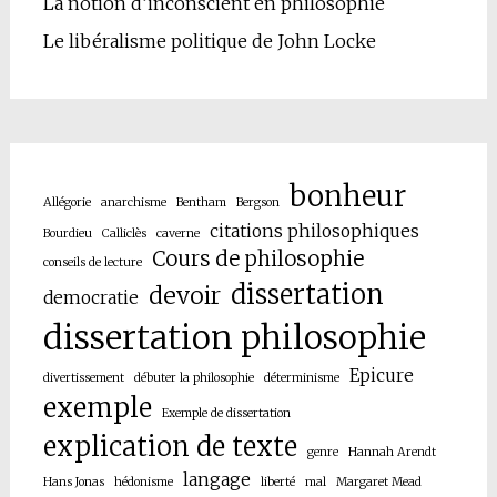
La notion d’inconscient en philosophie
Le libéralisme politique de John Locke
bonheur
Allégorie
anarchisme
Bentham
Bergson
citations philosophiques
Bourdieu
Calliclès
caverne
Cours de philosophie
conseils de lecture
dissertation
devoir
democratie
dissertation philosophie
Epicure
divertissement
débuter la philosophie
déterminisme
exemple
Exemple de dissertation
explication de texte
genre
Hannah Arendt
langage
Hans Jonas
hédonisme
liberté
mal
Margaret Mead