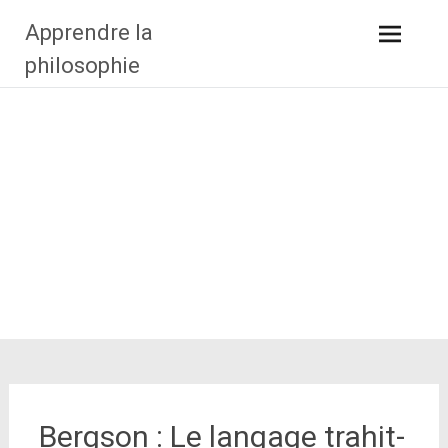
Aller
Apprendre la
au
contenu
philosophie
principal
Bergson : Le langage trahit-