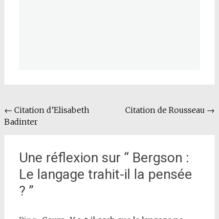
Navigation
←
Citation d’Elisabeth
Citation de Rousseau
→
Badinter
de
l'article
Une réflexion sur “
Bergson :
Le langage trahit-il la pensée
?
”