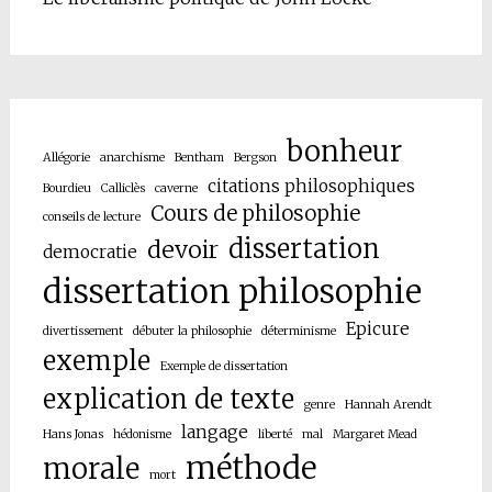
bonheur
Allégorie
anarchisme
Bentham
Bergson
citations philosophiques
Bourdieu
Calliclès
caverne
Cours de philosophie
conseils de lecture
dissertation
devoir
democratie
dissertation philosophie
Epicure
divertissement
débuter la philosophie
déterminisme
exemple
Exemple de dissertation
explication de texte
genre
Hannah Arendt
langage
Hans Jonas
hédonisme
liberté
mal
Margaret Mead
méthode
morale
mort