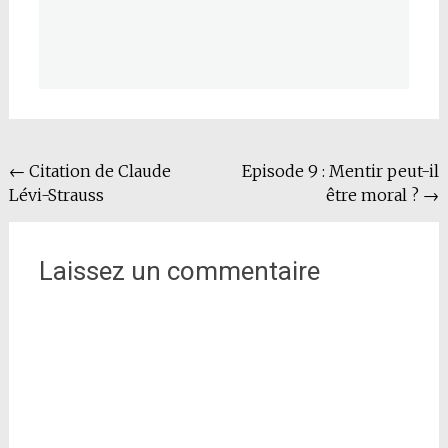
Navigation
←
Citation de Claude
Episode 9 : Mentir peut-il
Lévi-Strauss
être moral ?
→
de
l'article
Laissez un commentaire