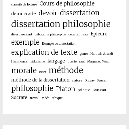
Cours de philosophie
conseils de lecture
dissertation
devoir
democratie
dissertation philosophie
Epicure
divertissement
débuter la philosophie
déterminisme
exemple
Exemple de dissertation
explication de texte
genre
Hannah Arendt
langage
Hans Jonas
hédonisme
liberté
mal
Margaret Mead
méthode
morale
mort
méthode de la dissertation
nature
Onfray
Pascal
philosophie
Platon
politique
Rousseau
Socrate
travail
vidéo
éthique