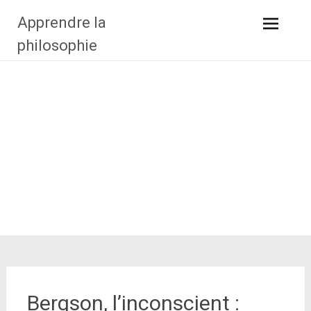
Aller
Apprendre la
au
contenu
philosophie
principal
Bergson, l’inconscient :