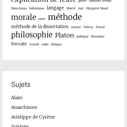
genre
Hannah Arendt
langage
Hans Jonas
hédonisme
liberté
mal
Margaret Mead
méthode
morale
mort
méthode de la dissertation
nature
Onfray
Pascal
philosophie
Platon
politique
Rousseau
Socrate
travail
vidéo
éthique
Sujets
Alain
Anarchisme
Aristippe de Cyrène
Aristote