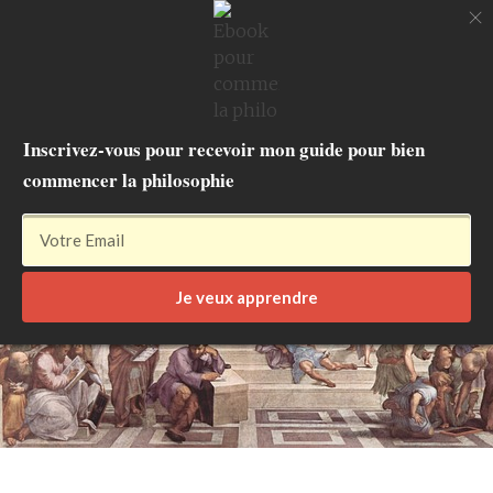
Apprendre la
philosophie
Inscrivez-vous pour recevoir mon guide pour bien
commencer la philosophie
Je veux apprendre
Aller
au
contenu
principal