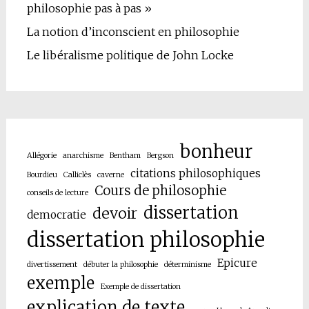
philosophie pas à pas »
La notion d’inconscient en philosophie
Le libéralisme politique de John Locke
bonheur
Allégorie
anarchisme
Bentham
Bergson
citations philosophiques
Bourdieu
Calliclès
caverne
Cours de philosophie
conseils de lecture
dissertation
devoir
democratie
dissertation philosophie
Epicure
divertissement
débuter la philosophie
déterminisme
exemple
Exemple de dissertation
explication de texte