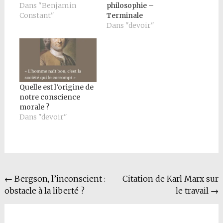
Dans "Benjamin
philosophie –
Constant"
Terminale
Dans "devoir"
Quelle est l’origine de
notre conscience
morale ?
Dans "devoir"
Navigation
←
Bergson, l’inconscient :
Citation de Karl Marx sur
obstacle à la liberté ?
le travail
→
de
l'article