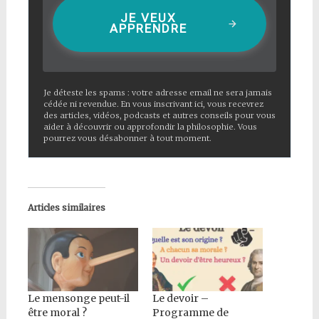
JE VEUX
APPRENDRE
Je déteste les spams : votre adresse email ne sera jamais
cédée ni revendue. En vous inscrivant ici, vous recevrez
des articles, vidéos, podcasts et autres conseils pour vous
aider à découvrir ou approfondir la philosophie. Vous
pourrez vous désabonner à tout moment.
Articles similaires
Le mensonge peut-il
Le devoir –
être moral ?
Programme de