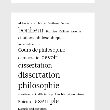
Allégorie
anarchisme
Bentham
Bergson
bonheur
Bourdieu
Calliclès
caverne
citations philosophiques
conseils de lecture
Cours de philosophie
devoir
democratie
dissertation
dissertation
philosophie
divertissement
débuter la philosophie
déterminisme
exemple
Epicure
Exemple de dissertation