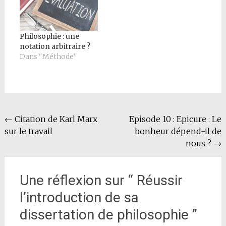
Philosophie : une
notation arbitraire ?
Dans "Méthode"
Navigation
←
Citation de Karl Marx
Episode 10 : Epicure : Le
sur le travail
bonheur dépend-il de
de
nous ?
→
l'article
Une réflexion sur “
Réussir
l’introduction de sa
dissertation de philosophie
”