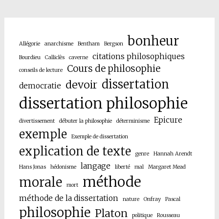
bonheur
Allégorie
anarchisme
Bentham
Bergson
citations philosophiques
Bourdieu
Calliclès
caverne
Cours de philosophie
conseils de lecture
dissertation
devoir
democratie
dissertation philosophie
Epicure
divertissement
débuter la philosophie
déterminisme
exemple
Exemple de dissertation
explication de texte
genre
Hannah Arendt
langage
Hans Jonas
hédonisme
liberté
mal
Margaret Mead
méthode
morale
mort
méthode de la dissertation
nature
Onfray
Pascal
philosophie
Platon
politique
Rousseau