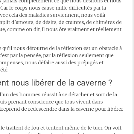
ns jamais complètement ce que nous désirons et nous
 Car le corps nous cause mille difficultés par la
vec cela des maladies surviennent, nous voilà
mplit d’amours, de désirs, de craintes, de chimères de
que, comme on dit, il nous ôte vraiment et réellement
 qu’il nous détourne de la réflexion est un obstacle à
c’est par la pensée, par la réflexion seulement que
mpeuses, nous défaire aussi des préjugés et
été.
t nous libérer de la caverne ?
 l’un des hommes réussit à se détacher et sort de la
, puis prenant conscience que tous vivent dans
l entreprend de redescendre dans la caverne pour libérer
, le traitent de fou et tentent même de le tuer. On voit