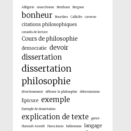
Allégorie
anarchisme
Bentham
Bergson
bonheur
Bourdieu
Calliclès
caverne
citations philosophiques
conseils de lecture
Cours de philosophie
devoir
democratie
dissertation
dissertation
philosophie
divertissement
débuter la philosophie
déterminisme
exemple
Epicure
Exemple de dissertation
explication de texte
genre
langage
Hannah Arendt
Hans Jonas
hédonisme