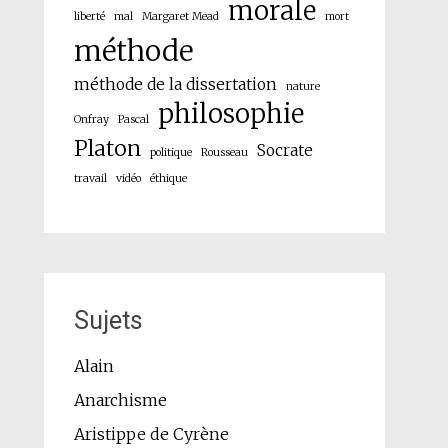
morale
liberté
mal
Margaret Mead
mort
méthode
méthode de la dissertation
nature
philosophie
Onfray
Pascal
Platon
Socrate
politique
Rousseau
travail
vidéo
éthique
Sujets
Alain
Anarchisme
Aristippe de Cyrène