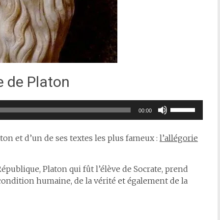
ne de Platon
Utilisez
00:00
les
flèches
aton et d’un de ses textes les plus fameux :
l’allégorie
haut/bas
pour
augmenter
publique, Platon qui fût l’élève de Socrate, prend
ou
condition humaine, de la vérité et également de la
diminuer
le
volume.