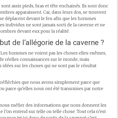
ont assis pieds, bras et tête enchainés. Ils sont donc
ombres apparaissent. Car, dans leurs dos, se trouvent
se déplacent devant le feu afin que les hommes
s individus ne sont jamais sorti de la caverne et ne
 ombres devant eux pour la réalité.
 de l’allégorie de la caverne ?
. Les hommes ne voient pas les choses elles-mêmes,
de réelles connaissances sur le monde, mais
idées sur les choses qui ne sont pas le résultat
 réfléchies que nous avons simplement parce que
ou parce qu’elles nous ont été transmises par notre
s nous méfier des informations que nous donnent les
ue l’on entend sur telle ou telle chose. Tout cela n’est
norance (et ici donc de sortir de la caverne) c’est