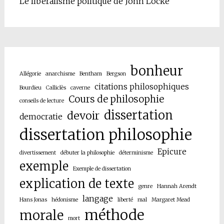
Le libéralisme politique de John Locke
bonheur
Allégorie
anarchisme
Bentham
Bergson
citations philosophiques
Bourdieu
Calliclès
caverne
Cours de philosophie
conseils de lecture
dissertation
devoir
democratie
dissertation philosophie
Epicure
divertissement
débuter la philosophie
déterminisme
exemple
Exemple de dissertation
explication de texte
genre
Hannah Arendt
langage
Hans Jonas
hédonisme
liberté
mal
Margaret Mead
méthode
morale
mort