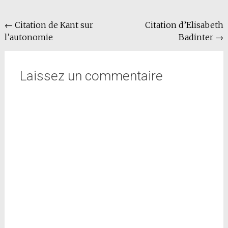
Navigation
←
Citation de Kant sur
Citation d’Elisabeth
l’autonomie
Badinter
→
de
l'article
Laissez un commentaire