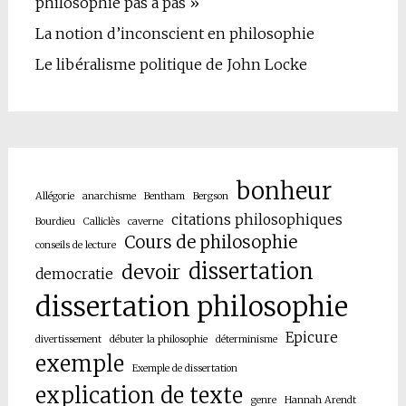
philosophie pas à pas »
La notion d’inconscient en philosophie
Le libéralisme politique de John Locke
bonheur
Allégorie
anarchisme
Bentham
Bergson
citations philosophiques
Bourdieu
Calliclès
caverne
Cours de philosophie
conseils de lecture
dissertation
devoir
democratie
dissertation philosophie
Epicure
divertissement
débuter la philosophie
déterminisme
exemple
Exemple de dissertation
explication de texte
genre
Hannah Arendt