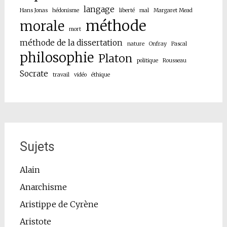
langage
Hans Jonas
hédonisme
liberté
mal
Margaret Mead
méthode
morale
mort
méthode de la dissertation
nature
Onfray
Pascal
philosophie
Platon
politique
Rousseau
Socrate
travail
vidéo
éthique
Sujets
Alain
Anarchisme
Aristippe de Cyrène
Aristote