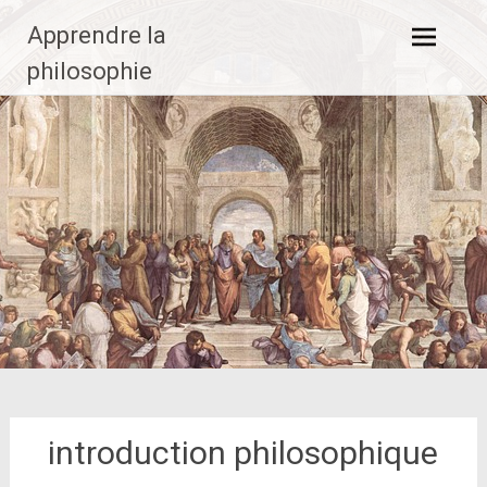
Aller
Apprendre la
au
contenu
philosophie
principal
introduction philosophique