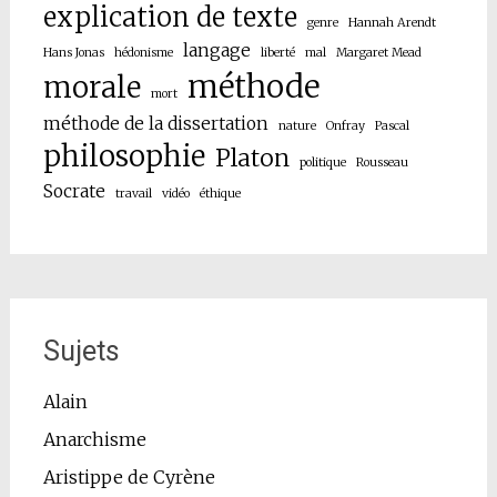
explication de texte
genre
Hannah Arendt
langage
Hans Jonas
hédonisme
liberté
mal
Margaret Mead
méthode
morale
mort
méthode de la dissertation
nature
Onfray
Pascal
philosophie
Platon
politique
Rousseau
Socrate
travail
vidéo
éthique
Sujets
Alain
Anarchisme
Aristippe de Cyrène