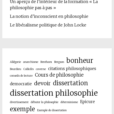
Un aperçu de l’intérieur de la formation « La
philosophie pas à pas »
La notion d’inconscient en philosophie
Le libéralisme politique de John Locke
bonheur
Allégorie
anarchisme
Bentham
Bergson
citations philosophiques
Bourdieu
Calliclès
caverne
Cours de philosophie
conseils de lecture
dissertation
devoir
democratie
dissertation philosophie
Epicure
divertissement
débuter la philosophie
déterminisme
exemple
Exemple de dissertation