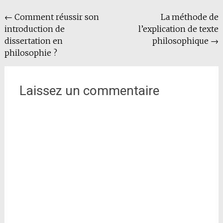
Navigation
←
Comment réussir son
La méthode de
introduction de
l’explication de texte
de
dissertation en
philosophique
→
l'article
philosophie ?
Laissez un commentaire