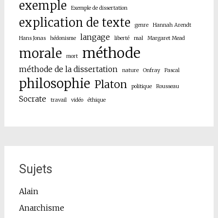
exemple
Exemple de dissertation
explication de texte
genre
Hannah Arendt
langage
Hans Jonas
hédonisme
liberté
mal
Margaret Mead
méthode
morale
mort
méthode de la dissertation
nature
Onfray
Pascal
philosophie
Platon
politique
Rousseau
Socrate
travail
vidéo
éthique
Sujets
Alain
Anarchisme