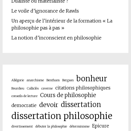
Dualiste ou matérialiste ?
Le voile d’ignorance de Rawls
Un aperçu de l’intérieur de la formation « La
philosophie pas à pas »
La notion d’inconscient en philosophie
bonheur
Allégorie
anarchisme
Bentham
Bergson
citations philosophiques
Bourdieu
Calliclès
caverne
Cours de philosophie
conseils de lecture
dissertation
devoir
democratie
dissertation philosophie
Epicure
divertissement
débuter la philosophie
déterminisme