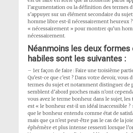
est de faire en sorte que la troisième partie 
l’argumentation ou la définition des termes du
s’appuyer sur un élément secondaire du sujet 
homme libre est-il nécessairement heureux ? 
« nécessairement » pour montrer qu’un homm
nécessairement.
Néanmoins les deux formes d
habiles sont les suivantes :
– 1er façon de faire : Faire une troisième part
Qu’est-ce que c’est ? Dans votre devoir, vous 
termes du sujet et notamment distinguer de pl
semblent d’abord proches mais n’ont cependa
vous avez le terme bonheur dans le sujet, les te
est « le bonheur est-il un idéal inaccessible ?
que le bonheur entendu comme état de satisfac
mais que ça n’est peut-être pas le cas de la j
éphémère et plus intense ressenti lorsque l’o