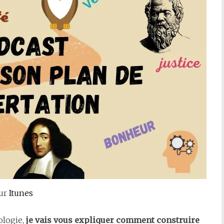
augmenter
ou
diminuer
le
volume.
sur
Itunes
ologie,
je vais vous expliquer comment construire