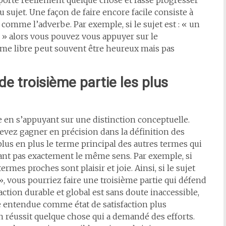
apporte réellement quelque chose et fasse progresser
 sujet. Une façon de faire encore facile consiste à
comme l’adverbe. Par exemple, si le sujet est : « un
» alors vous pouvez vous appuyer sur le
e libre peut souvent être heureux mais pas
e troisième partie les plus
ie en s’appuyant sur une distinction conceptuelle.
devez gagner en précision dans la définition des
us en plus le terme principal des autres termes qui
nt pas exactement le même sens. Par exemple, si
rmes proches sont plaisir et joie. Ainsi, si le sujet
 », vous pourriez faire une troisième partie qui défend
tion durable et global est sans doute inaccessible,
oie entendue comme état de satisfaction plus
n réussit quelque chose qui a demandé des efforts.