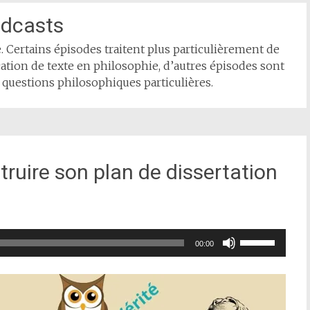
dcasts
 Certains épisodes traitent plus particulièrement de
cation de texte en philosophie, d’autres épisodes sont
 questions philosophiques particulières.
ruire son plan de dissertation
Utilisez
00:00
les
flèches
haut/bas
pour