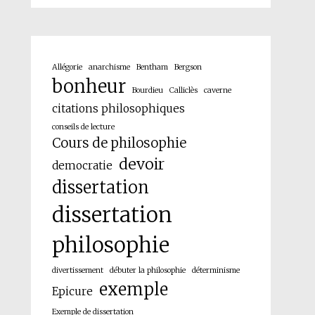
Allégorie
anarchisme
Bentham
Bergson
bonheur
Bourdieu
Calliclès
caverne
citations philosophiques
conseils de lecture
Cours de philosophie
devoir
democratie
dissertation
dissertation
philosophie
divertissement
débuter la philosophie
déterminisme
exemple
Epicure
Exemple de dissertation