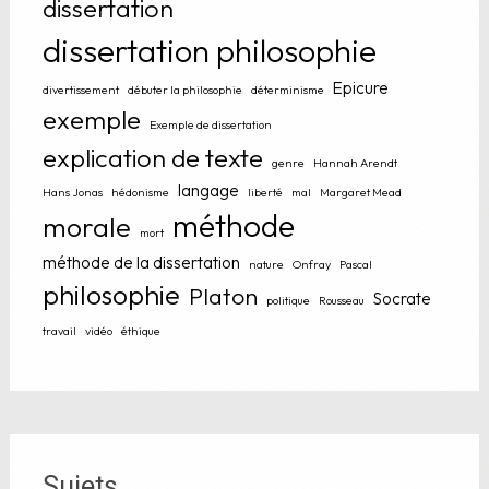
dissertation
dissertation philosophie
Epicure
divertissement
débuter la philosophie
déterminisme
exemple
Exemple de dissertation
explication de texte
genre
Hannah Arendt
langage
Hans Jonas
hédonisme
liberté
mal
Margaret Mead
méthode
morale
mort
méthode de la dissertation
nature
Onfray
Pascal
philosophie
Platon
Socrate
politique
Rousseau
travail
vidéo
éthique
Sujets