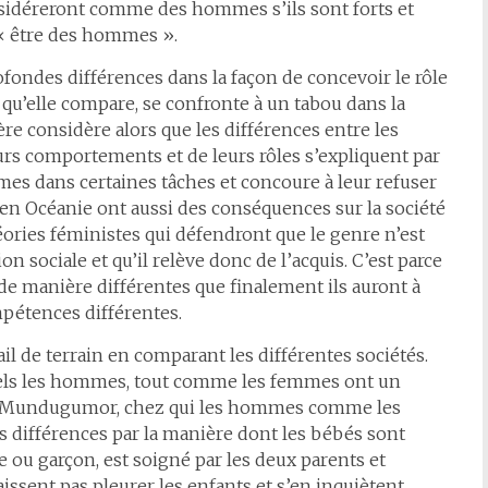
nsidéreront comme des hommes s’ils sont forts et
 à « être des hommes ».
ondes différences dans la façon de concevoir le rôle
u’elle compare, se confronte à un tabou dans la
re considère alors que les différences entre les
rs comportements et de leurs rôles s’expliquent par
mmes dans certaines tâches et concoure à leur refuser
d en Océanie ont aussi des conséquences sur la société
ries féministes qui défendront que le genre n’est
on sociale et qu’il relève donc de l’acquis. C’est parce
es de manière différentes que finalement ils auront à
pétences différentes.
ail de terrain en comparant les différentes sociétés.
quels les hommes, tout comme les femmes ont un
x Mundugumor, chez qui les hommes comme les
es différences par la manière dont les bébés sont
lle ou garçon, est soigné par les deux parents et
issent pas pleurer les enfants et s’en inquiètent.