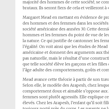
majorité des hommes de cette société, se co
brutaux. Ils seront fiers de cela et veilleront
Margaret Mead en mettant en évidence de prof
des hommes et des femmes dans les sociétés q
société américaine des années 30. Cette derniè
hommes et les femmes du point de vue de leu
la nature. Ce qui justifie de cantonner les fe
l’égalité. On voit ainsi que les études de Mea
américaine et donnent des arguments aux théo
pas naturelle, mais le résultat d’une constructi
que telle société élève les garçons et les fill
l’âge adulte des comportements, goûts et com
Mead avance cette théorie à partir de son trav
Selon elle, le modèle des Arapesh, chez les
comportement doux et aimable s’oppose au
femmes sont plutôt agressifs. Elle explique c
élevés. Chez les Arapesh, l’enfant qu’il soit fi
toujours porté près du corps. Les parents ne la