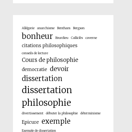
Allégorie
anarchisme
Bentham
Bergson
bonheur
Bourdieu
Calliclès
caverne
citations philosophiques
conseils de lecture
Cours de philosophie
devoir
democratie
dissertation
dissertation
philosophie
divertissement
débuter la philosophie
déterminisme
exemple
Epicure
Exemple de dissertation