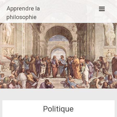
Aller
Apprendre la
au
contenu
philosophie
principal
Politique