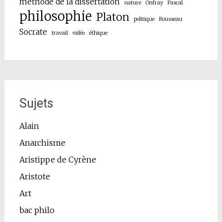
méthode de la dissertation
nature
Onfray
Pascal
philosophie
Platon
politique
Rousseau
Socrate
travail
vidéo
éthique
Sujets
Alain
Anarchisme
Aristippe de Cyrène
Aristote
Art
bac philo