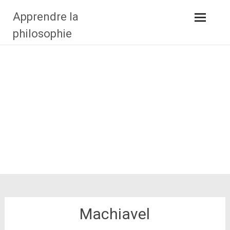
Aller
Apprendre la
au
contenu
philosophie
principal
Machiavel