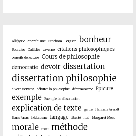
bonheur
Allégorie
anarchisme
Bentham
Bergson
citations philosophiques
Bourdieu
Calliclès
caverne
Cours de philosophie
conseils de lecture
dissertation
devoir
democratie
dissertation philosophie
Epicure
divertissement
débuter la philosophie
déterminisme
exemple
Exemple de dissertation
explication de texte
genre
Hannah Arendt
langage
Hans Jonas
hédonisme
liberté
mal
Margaret Mead
méthode
morale
mort