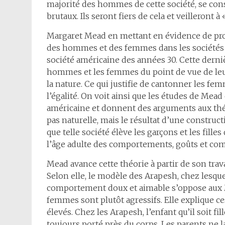
majorité des hommes de cette société, se co
brutaux. Ils seront fiers de cela et veilleront
Margaret Mead en mettant en évidence de prof
des hommes et des femmes dans les sociétés q
société américaine des années 30. Cette derniè
hommes et les femmes du point de vue de leu
la nature. Ce qui justifie de cantonner les fe
l’égalité. On voit ainsi que les études de Mea
américaine et donnent des arguments aux théo
pas naturelle, mais le résultat d’une constructi
que telle société élève les garçons et les fill
l’âge adulte des comportements, goûts et com
Mead avance cette théorie à partir de son trav
Selon elle, le modèle des Arapesh, chez les
comportement doux et aimable s’oppose au
femmes sont plutôt agressifs. Elle explique c
élevés. Chez les Arapesh, l’enfant qu’il soit fi
toujours porté près du corps. Les parents ne la