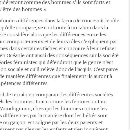
nsidéreront comme des hommes s’ils sont forts et
 à « être des hommes ».
ondes différences dans la façon de concevoir le rôle
u’elle compare, se confronte à un tabou dans la
re considère alors que les différences entre les
rs comportements et de leurs rôles s’expliquent par
mmes dans certaines tâches et concoure à leur refuser
d en Océanie ont aussi des conséquences sur la société
ries féministes qui défendront que le genre n’est
on sociale et qu’il relève donc de l’acquis. C’est parce
es de manière différentes que finalement ils auront à
pétences différentes.
ail de terrain en comparant les différentes sociétés.
quels les hommes, tout comme les femmes ont un
x Mundugumor, chez qui les hommes comme les
es différences par la manière dont les bébés sont
lle ou garçon, est soigné par les deux parents et
issent pas pleurer les enfants et s’en inquiètent.