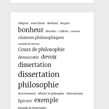
Allégorie
anarchisme
Bentham
Bergson
bonheur
Bourdieu
Calliclès
caverne
citations philosophiques
conseils de lecture
Cours de philosophie
devoir
democratie
dissertation
dissertation
philosophie
divertissement
débuter la philosophie
déterminisme
exemple
Epicure
Exemple de dissertation