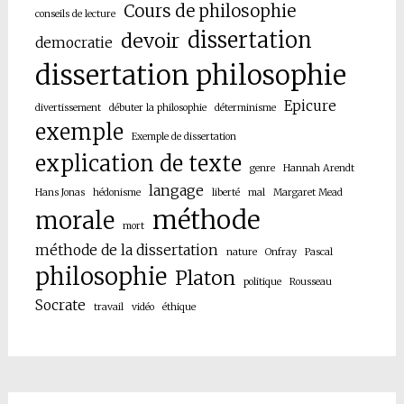
Cours de philosophie
conseils de lecture
dissertation
devoir
democratie
dissertation philosophie
Epicure
divertissement
débuter la philosophie
déterminisme
exemple
Exemple de dissertation
explication de texte
genre
Hannah Arendt
langage
Hans Jonas
hédonisme
liberté
mal
Margaret Mead
méthode
morale
mort
méthode de la dissertation
nature
Onfray
Pascal
philosophie
Platon
politique
Rousseau
Socrate
travail
vidéo
éthique