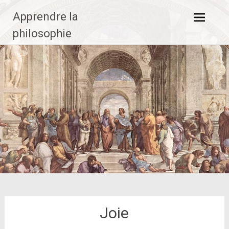
Aller
Apprendre la
au
contenu
philosophie
principal
Joie