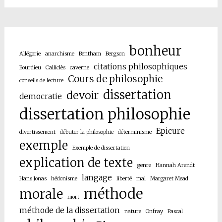
bonheur
Allégorie
anarchisme
Bentham
Bergson
citations philosophiques
Bourdieu
Calliclès
caverne
Cours de philosophie
conseils de lecture
dissertation
devoir
democratie
dissertation philosophie
Epicure
divertissement
débuter la philosophie
déterminisme
exemple
Exemple de dissertation
explication de texte
genre
Hannah Arendt
langage
Hans Jonas
hédonisme
liberté
mal
Margaret Mead
méthode
morale
mort
méthode de la dissertation
nature
Onfray
Pascal