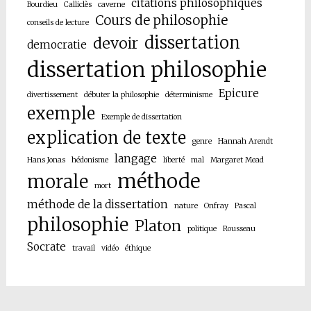
citations philosophiques
Bourdieu
Calliclès
caverne
Cours de philosophie
conseils de lecture
dissertation
devoir
democratie
dissertation philosophie
Epicure
divertissement
débuter la philosophie
déterminisme
exemple
Exemple de dissertation
explication de texte
genre
Hannah Arendt
langage
Hans Jonas
hédonisme
liberté
mal
Margaret Mead
méthode
morale
mort
méthode de la dissertation
nature
Onfray
Pascal
philosophie
Platon
politique
Rousseau
Socrate
travail
vidéo
éthique