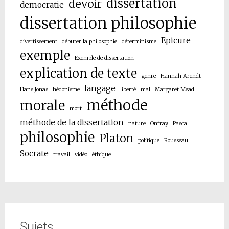
dissertation
devoir
democratie
dissertation philosophie
Epicure
divertissement
débuter la philosophie
déterminisme
exemple
Exemple de dissertation
explication de texte
genre
Hannah Arendt
langage
Hans Jonas
hédonisme
liberté
mal
Margaret Mead
méthode
morale
mort
méthode de la dissertation
nature
Onfray
Pascal
philosophie
Platon
politique
Rousseau
Socrate
travail
vidéo
éthique
Sujets