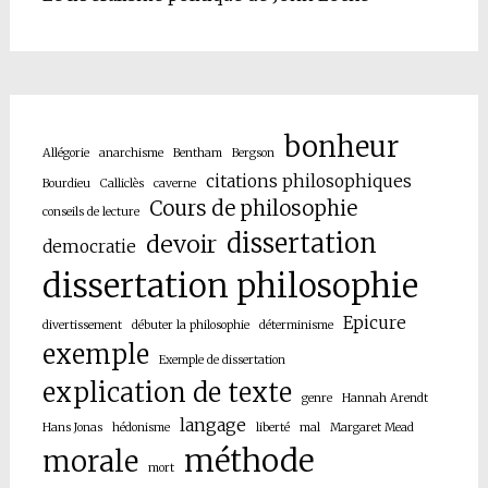
bonheur
Allégorie
anarchisme
Bentham
Bergson
citations philosophiques
Bourdieu
Calliclès
caverne
Cours de philosophie
conseils de lecture
dissertation
devoir
democratie
dissertation philosophie
Epicure
divertissement
débuter la philosophie
déterminisme
exemple
Exemple de dissertation
explication de texte
genre
Hannah Arendt
langage
Hans Jonas
hédonisme
liberté
mal
Margaret Mead
méthode
morale
mort