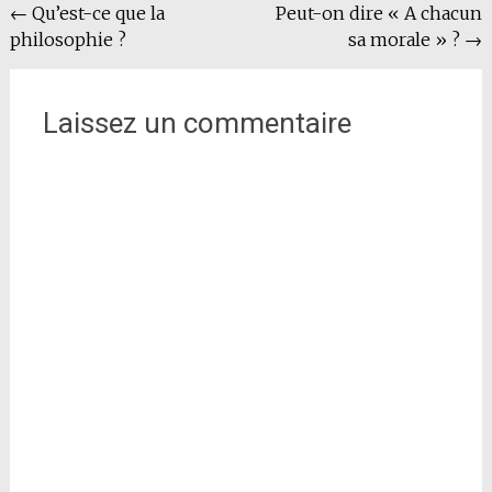
Navigation
←
Qu’est-ce que la
Peut-on dire « A chacun
philosophie ?
sa morale » ?
→
de
l'article
Laissez un commentaire