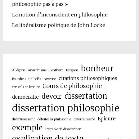
philosophie pas à pas »
La notion d’inconscient en philosophie
Le libéralisme politique de John Locke
bonheur
Allégorie
anarchisme
Bentham
Bergson
citations philosophiques
Bourdieu
Calliclès
caverne
Cours de philosophie
conseils de lecture
dissertation
devoir
democratie
dissertation philosophie
Epicure
divertissement
débuter la philosophie
déterminisme
exemple
Exemple de dissertation
explication de texte