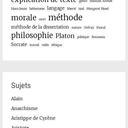
genre
Hannah Arendt
langage
Hans Jonas
hédonisme
liberté
mal
Margaret Mead
méthode
morale
mort
méthode de la dissertation
nature
Onfray
Pascal
philosophie
Platon
politique
Rousseau
Socrate
travail
vidéo
éthique
Sujets
Alain
Anarchisme
Aristippe de Cyrène
Aristote