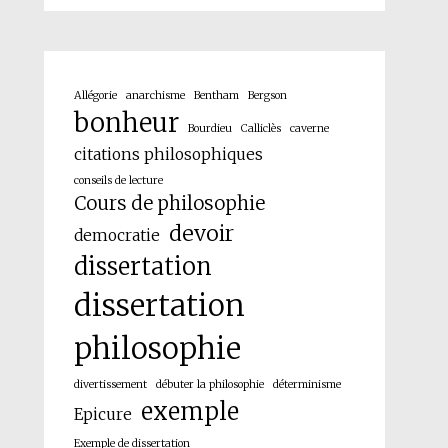
Allégorie
anarchisme
Bentham
Bergson
bonheur
Bourdieu
Calliclès
caverne
citations philosophiques
conseils de lecture
Cours de philosophie
devoir
democratie
dissertation
dissertation
philosophie
divertissement
débuter la philosophie
déterminisme
exemple
Epicure
Exemple de dissertation