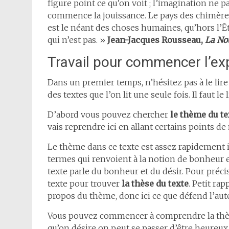
figure point ce qu’on voit ; l’imagination ne p
commence la jouissance. Le pays des chimères 
est le néant des choses humaines, qu’hors l’Êt
qui n’est pas. »
Jean-Jacques Rousseau,
La No
Travail pour commencer l’exp
Dans un premier temps, n’hésitez pas à le lire
des textes que l’on lit une seule fois. Il faut 
D’abord vous pouvez chercher
le thème du te
vais reprendre ici en allant certains points de
Le thème dans ce texte est assez rapidement id
termes qui renvoient à la notion de bonheur et
texte parle du bonheur et du désir. Pour précis
texte pour trouver
la thèse du texte
. Petit ra
propos du thème, donc ici ce que défend l’aut
Vous pouvez commencer à comprendre la thèse
qu’on désire on peut se passer d’être heureux 