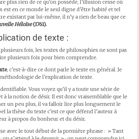
are plus rien de ce qu’on possède, l’illusion cesse où
est en ce monde le seul digne d’être habité et tel
re existant par lui-même, il n’y a rien de beau que ce
uvelle Héloïse
(1761).
lication de texte :
 plusieurs fois, les textes de philosophies ne sont pas
le lire plusieurs fois pour bien comprendre.
xte
, c’est-à-dire ce dont parle le texte en général. Je
 méthodologie de l’explication de texte.
entifiable. Vous voyez qu’il y a toute une série de
 à la notion de désir. Il est donc vraisemblable que le
er un peu plus, il va falloir lire plus longuement le
ppel la thèse du texte c’est ce que défend l’auteur à
eur à propos du bonheur et du désir.
 avec le tout début de la première phrase : » Tant
; on s’attend à le devenir » : on peut comprendre ici