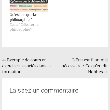
Qu’est-ce que la
philosophie ?
Dans "Débuter la
philosophie"
Navigation
←
Exemple de cours et
L’État est-il un mal
exercices associés dans la
nécessaire ? Ce qu’en dit
de
formation
Hobbes
→
l'article
Laissez un commentaire