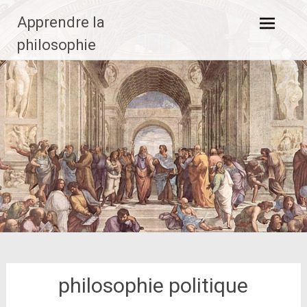
Aller
Apprendre la
au
contenu
philosophie
principal
philosophie politique