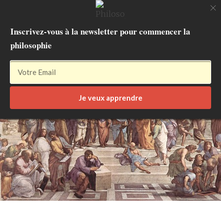
Apprendre la
Inscrivez-vous à la newsletter pour commencer la
philosophie
philosophie
Je veux apprendre
Aller
au
contenu
principal