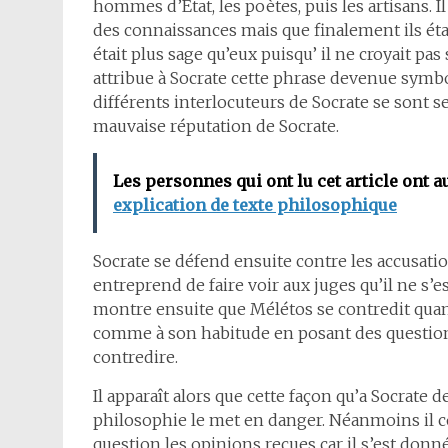
hommes d’État, les poètes, puis les artisans. 
des connaissances mais que finalement ils étaie
était plus sage qu’eux puisqu’ il ne croyait pas 
attribue à Socrate cette phrase devenue symbol
différents interlocuteurs de Socrate se sont sen
mauvaise réputation de Socrate.
Les personnes qui ont lu cet article ont a
explication de texte philosophique
Socrate se défend ensuite contre les accusati
entreprend de faire voir aux juges qu’il ne s’e
montre ensuite que Mélétos se contredit quand
comme à son habitude en posant des questions
contredire.
Il apparaît alors que cette façon qu’a Socrate 
philosophie le met en danger. Néanmoins il c
question les opinions reçues car il s’est don