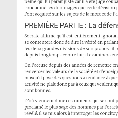
peine qui lui paraît juste car il a été jugé coup
condamné les dommages que cette décision pour
l’ont acquitté sur les sujets de la mort et de l’
PREMIÈRE PARTIE : La défen
Socrate affirme qu’il est entièrement ignorant 
se contentera donc de dire la vérité en parlant
les deux grandes divisions de son propos : i
depuis longtemps contre lui ; il examinera ens
On l’accuse depuis des années de remettre en 
renverser les valeurs de la société et d’enseign
puisqu’il pose des questions a tendance à ques
activité ne plaît donc pas à ceux qui veulent 
sont bonnes.
D’où viennent donc ces rumeurs qui se sont pr
proclamé le plus sage des hommes par l’oracle d
révélé. Il se mis alors à interroger les concit