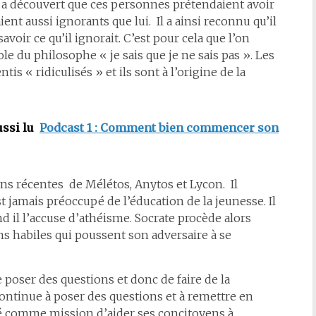
Il a découvert que ces personnes prétendaient avoir
nt aussi ignorants que lui. Il a ainsi reconnu qu’il
savoir ce qu’il ignorait. C’est pour cela que l’on
e du philosophe « je sais que je ne sais pas ». Les
tis « ridiculisés » et ils sont à l’origine de la
ussi lu
Podcast 1 : Comment bien commencer son
ons récentes de Mélétos, Anytos et Lycon. Il
st jamais préoccupé de l’éducation de la jeunesse. Il
 il l’accuse d’athéisme. Socrate procède alors
 habiles qui poussent son adversaire à se
de poser des questions et donc de faire de la
ontinue à poser des questions et à remettre en
né comme mission d’aider ses concitoyens à