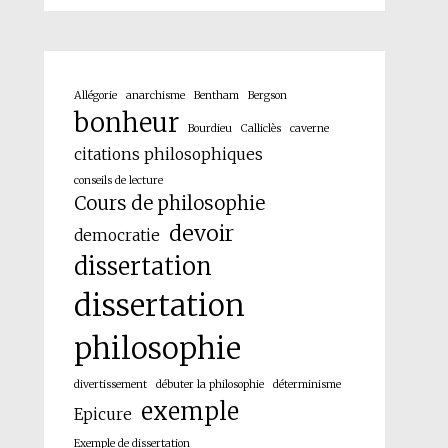
Allégorie
anarchisme
Bentham
Bergson
bonheur
Bourdieu
Calliclès
caverne
citations philosophiques
conseils de lecture
Cours de philosophie
devoir
democratie
dissertation
dissertation
philosophie
divertissement
débuter la philosophie
déterminisme
exemple
Epicure
Exemple de dissertation