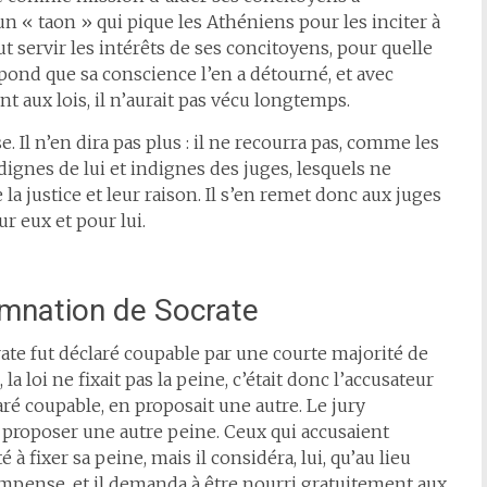
un « taon » qui pique les Athéniens pour les inciter à
t servir les intérêts de ses concitoyens, pour quelle
répond que sa conscience l’en a détourné, et avec
nt aux lois, il n’aurait pas vécu longtemps.
se. Il n’en dira pas plus : il ne recourra pas, comme les
dignes de lui et indignes des juges, lesquels ne
 la justice et leur raison. Il s’en remet donc aux juges
ur eux et pour lui.
mnation de Socrate
rate fut déclaré coupable par une courte majorité de
a loi ne fixait pas la peine, c’était donc l’accusateur
claré coupable, en proposait une autre. Le jury
ir proposer une autre peine. Ceux qui accusaient
à fixer sa peine, mais il considéra, lui, qu’au lieu
ompense, et il demanda à être nourri gratuitement aux