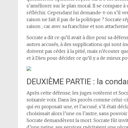
s’améliorer sur le plan moral. Il se compare à 
réfléchir. Cependant lui demande-t-on s’il veu
raison ne fait il pas de la politique ? Socrate 
raison ; car avec sa franchise et son attacheme
Socrate a dit ce qu’il avait à dire pour sa défen
autres accusés, à des supplications qui sont in
doivent pas céder à la pitié, mais n’écouter que
et à Dieu pour décider ce qu’il y a de mieux po
DEUXIÈME PARTIE : la conda
Après cette défense, les juges votèrent et Soc
soixante voix. Dans les procès comme celui-ci, l
qui en proposait une, et l’accusé, s’il était dé
choisissait alors l’une ou l’autre, sans pouvo
Socrate demandèrent la mort. Socrate fût invité 
d’une peine, ses services méritaient une réc