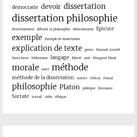
dissertation
devoir
democratie
dissertation philosophie
Epicure
divertissement
débuter la philosophie
déterminisme
exemple
Exemple de dissertation
explication de texte
genre
Hannah Arendt
langage
Hans Jonas
hédonisme
liberté
mal
Margaret Mead
méthode
morale
mort
méthode de la dissertation
nature
Onfray
Pascal
philosophie
Platon
politique
Rousseau
Socrate
travail
vidéo
éthique