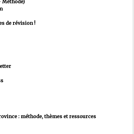
 + Méthode)
um
es de révision !
etter
ss
ovince : méthode, thèmes et ressources