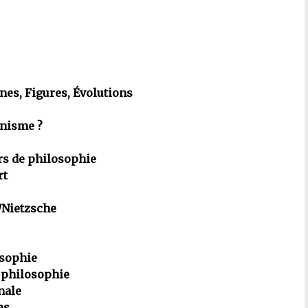
es, Figures, Évolutions
onisme ?
rs de philosophie
rt
t/Nietzsche
osophie
 philosophie
nale
es