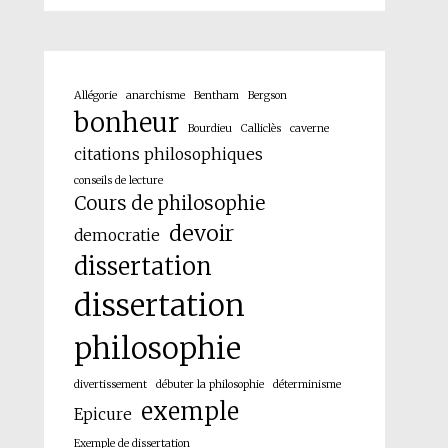
Allégorie
anarchisme
Bentham
Bergson
bonheur
Bourdieu
Calliclès
caverne
citations philosophiques
conseils de lecture
Cours de philosophie
devoir
democratie
dissertation
dissertation
philosophie
divertissement
débuter la philosophie
déterminisme
exemple
Epicure
Exemple de dissertation