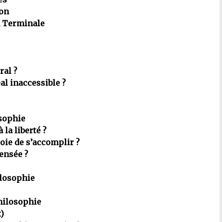
ion
 Terminale
ral ?
al inaccessible ?
osophie
 la liberté ?
joie de s’accomplir ?
pensée ?
ilosophie
hilosophie
x)